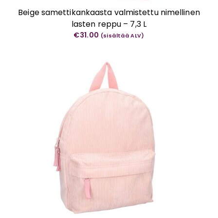
Beige samettikankaasta valmistettu nimellinen
lasten reppu – 7,3 L
€
31.00
(sisältää ALV)