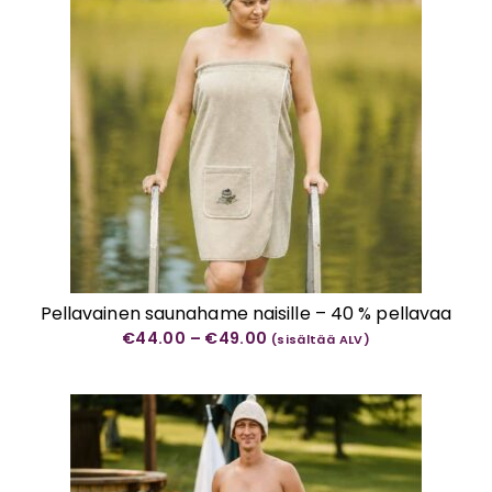
Pellavainen saunahame naisille – 40 % pellavaa
Hintaluokka:
€
44.00
–
€
49.00
(sisältää ALV)
€44.00
-
€49.00