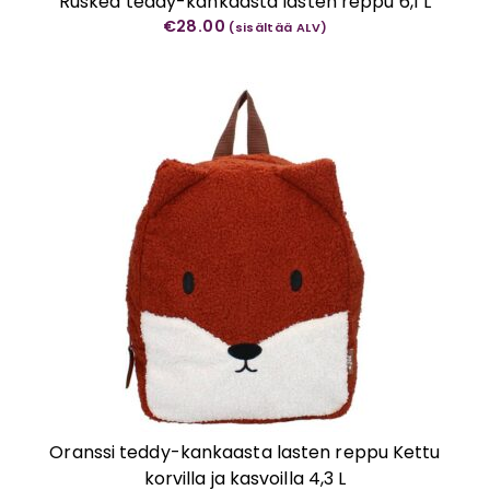
Ruskea teddy-kankaasta lasten reppu 6,1 L
€
28.00
(sisältää ALV)
Oranssi teddy-kankaasta lasten reppu Kettu
korvilla ja kasvoilla 4,3 L