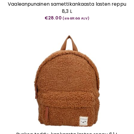
Vaaleanpunainen samettikankaasta lasten reppu
8,3 L
€
28.00
(sisältää ALV)