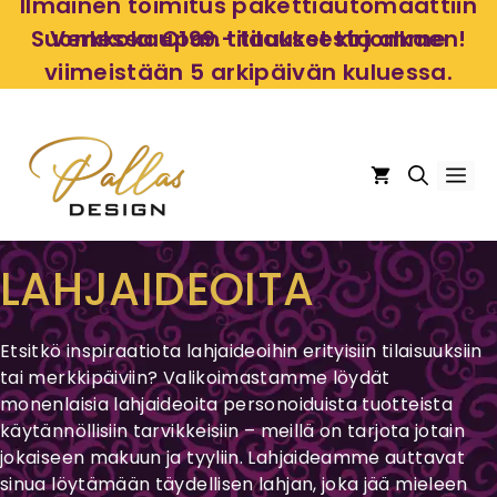
Siirry
Ilmainen toimitus pakettiautomaattiin
sisältöön
Suomessa €199.- tilauksesta alkaen!
Verkkokaupan tilaukset kirjomme
viimeistään 5 arkipäivän kuluessa.
Val
LAHJAIDEOITA
Etsitkö inspiraatiota lahjaideoihin erityisiin tilaisuuksiin
tai merkkipäiviin? Valikoimastamme löydät
monenlaisia lahjaideoita personoiduista tuotteista
käytännöllisiin tarvikkeisiin – meillä on tarjota jotain
jokaiseen makuun ja tyyliin. Lahjaideamme auttavat
sinua löytämään täydellisen lahjan, joka jää mieleen