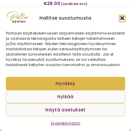
€
28.00
(sisältää ALV)
Hallitse suostumusta
Parhaan käyttökokemuksen tarjoamiseksi käytämme evästeitä
ja vastaavia teknologioita laitteen tietojen tallentamiseen
ja/tai käyttämiseen. Näiden teknologioiden hyväksyminen
mahdollistaa tietojen, kuten selauskäyttäytymisen tai
yksilöllisten tunnisteiden, käsittelyn tällä sivustolla. Jos et
hyväksy tai peruutat suostumuksesi, se voi vaikuttaa
haitallisesti tiettyihin sivuston toimintoihin ja ominaisuuksiin.
Hyväksy
Hylkää
Näytä asetukset
Persikanvärinen teddy-kankaasta lasten reppu
Evästekäytäntö
korvilla 7,3 L
€
26.00