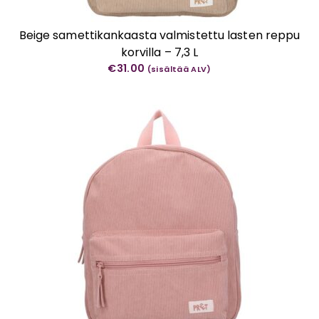
Beige samettikankaasta valmistettu lasten reppu
korvilla – 7,3 L
€
31.00
(sisältää ALV)