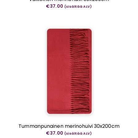
€
37.00
(sisältää ALV)
Tummanpunainen merinohuivi 30x200cm
€
37.00
(sisältää ALV)