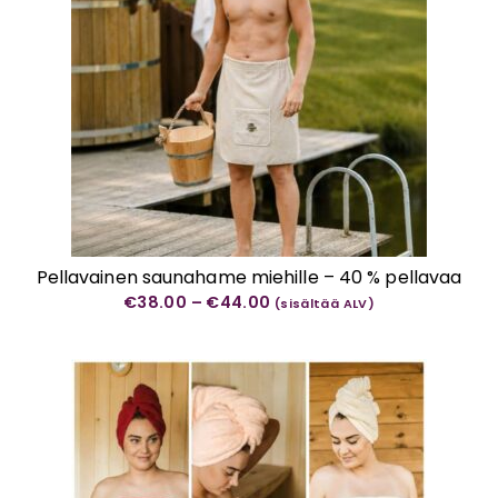
Pellavainen saunahame miehille – 40 % pellavaa
Hintaluokka:
€
38.00
–
€
44.00
(sisältää ALV)
€38.00
-
€44.00