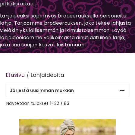
pitkäksi aikaa.
Lahjaideaksi sopii myös brodeerauksella personoitu
lahja. Tarjoamme brodeerauksen, joka tekee lahjasta
vieläkin yksilöllisemmän ja ikimuistoisemman. Löydä
lahjaideoidemme valikoimasta ainutlaatuinen lahja,
joka saa saajan kasvot loistamaan!
Etusivu
/ Lahjaideoita
Sorted
Näytetään tulokset 1–32 / 83
by
latest