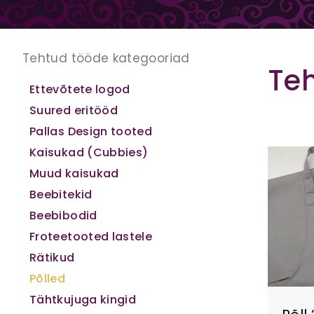
Tehtud tööde kategooriad
Te
Ettevõtete logod
Suured eritööd
Pallas Design tooted
Kaisukad (Cubbies)
Muud kaisukad
Beebitekid
Beebibodid
Froteetooted lastele
Rätikud
Põlled
Tähtkujuga kingid