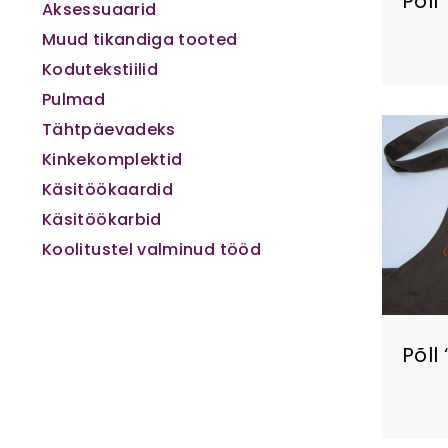
Põll
Aksessuaarid
Muud tikandiga tooted
Kodutekstiilid
Pulmad
Tähtpäevadeks
Kinkekomplektid
Käsitöökaardid
Käsitöökarbid
Koolitustel valminud tööd
Põll