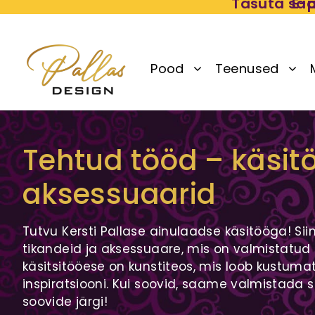
Skip
Tasuta saa
E-p
to
content
Pood
Teenused
Tehtud tööd – käsitö
aksessuaarid
Tutvu Kersti Pallase ainulaadse käsitööga! Sii
tikandeid ja aksessuaare, mis on valmistatud
käsitsitööese on kunstiteos, mis loob kustum
inspiratsiooni. Kui soovid, saame valmistada
soovide järgi!