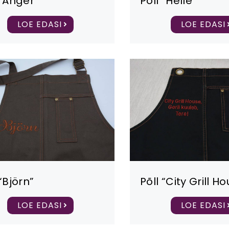
 “Anger”
Põll “Helle”
LOE EDASI
LOE EDASI
 “Björn”
Põll “City Grill H
LOE EDASI
LOE EDASI