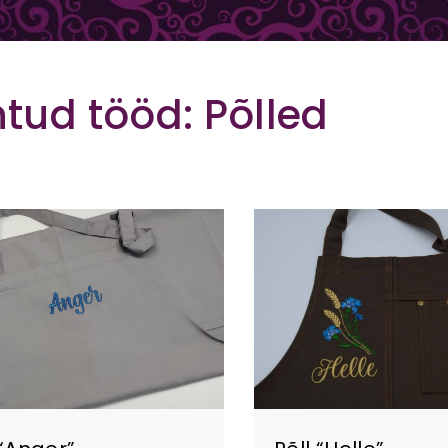
htud tööd:
Põlled