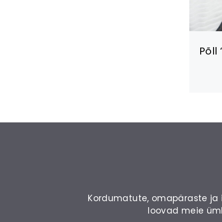
Põll
Kordumatute, omapäraste ja ilu
loovad meie ümbe