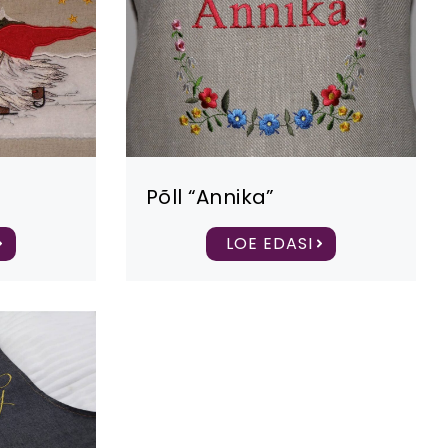
Põll “Annika”
LOE EDASI