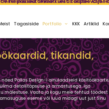
tmine pakiautomaati Eestis alates €99.- t
oe tellimused tikime kuni 5 tööpäeva jook
Meist
Tagasiside
Portfolio
KKK
Artiklid
Ko
ökaardid, tikandid,
n näed Pallas Design-i ainulaadseid käsitöökaarte
 ülima detailitäpsuse ja armastusega. Iga
atu mälestuse. Vaata ja kogu meie tehtud töödest
 samasuguse eseme või luua midagi uut just Sinu