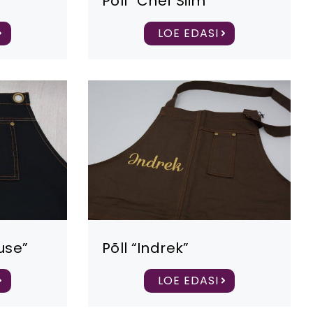
Põll “Chef Siim”
LOE EDASI
ouse”
Põll “Indrek”
LOE EDASI