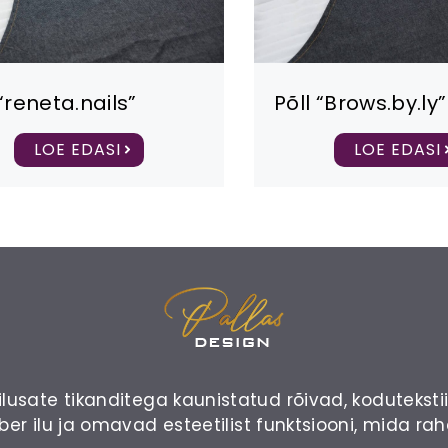
 “reneta.nails”
Põll “Brows.by.ly”
LOE EDASI
LOE EDASI
sate tikanditega kaunistatud rõivad, kodutekstiilid
r ilu ja omavad esteetilist funktsiooni, mida ra