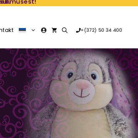
ellimusest!
sul.
ntakt
+(372) 50 34 400
,