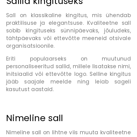
Sallid kingituseks
Sall on klassikaline kingitus, mis ühendab
praktilisuse ja elegantsuse. Kvaliteetne sall
sobib kingituseks sünnipäevaks, jõuludeks,
tähtpäevaks või ettevõtte meeneid otsivale
organisatsioonile.
Eriti populaarseks on muutunud
personaliseeritud sallid, millele lisatakse nimi,
initsiaalid või ettevõtte logo. Selline kingitus
jääb saajale meelde ning leiab sageli
kasutust aastaid.
Nimeline sall
Nimeline sall on lihtne viis muuta kvaliteetne