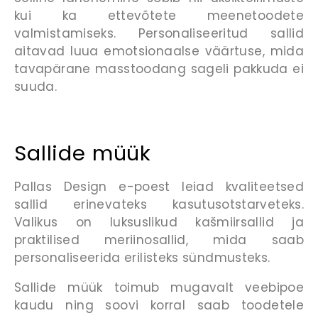
kui ka ettevõtete meenetoodete
valmistamiseks. Personaliseeritud sallid
aitavad luua emotsionaalse väärtuse, mida
tavapärane masstoodang sageli pakkuda ei
suuda.
Sallide müük
Pallas Design e-poest leiad kvaliteetsed
sallid erinevateks kasutusotstarveteks.
Valikus on luksuslikud kašmiirsallid ja
praktilised meriinosallid, mida saab
personaliseerida erilisteks sündmusteks.
Sallide müük toimub mugavalt veebipoe
kaudu ning soovi korral saab toodetele