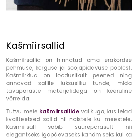
Kašmiir
sallid
Kašmiirsallid on hinnatud oma erakordse
pehmuse, kerguse ja soojapidavuse poolest.
Kašmiirkiud on looduslikult peened ning
annavad sallile luksusliku tunde, mida
tavapäraste materjalidega on keeruline
võrrelda.
Tutvu meie
kašmiirsallide
valikuga, kus leiad
kvaliteetsed sallid nii naistele kui meestele.
Kašmiirsall sobib suurepäraselt nii
elegantseks igapäevaseks kandmiseks kui ka