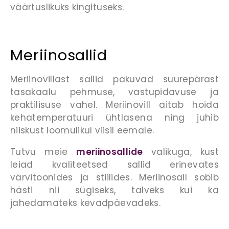
väärtuslikuks kingituseks.
Meriino
sallid
Meriinovillast sallid pakuvad suurepärast
tasakaalu pehmuse, vastupidavuse ja
praktilisuse vahel. Meriinovill aitab hoida
kehatemperatuuri ühtlasena ning juhib
niiskust loomulikul viisil eemale.
Tutvu meie
meriinosallide
valikuga, kust
leiad kvaliteetsed sallid erinevates
värvitoonides ja stiilides. Meriinosall sobib
hästi nii sügiseks, talveks kui ka
jahedamateks kevadpäevadeks.