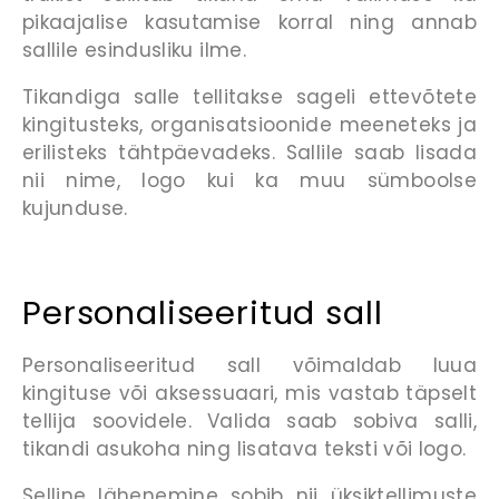
pikaajalise kasutamise korral ning annab
sallile esindusliku ilme.
Tikandiga salle tellitakse sageli ettevõtete
kingitusteks, organisatsioonide meeneteks ja
erilisteks tähtpäevadeks. Sallile saab lisada
nii nime, logo kui ka muu sümboolse
kujunduse.
Personaliseeritud sall
Personaliseeritud sall võimaldab luua
kingituse või aksessuaari, mis vastab täpselt
tellija soovidele. Valida saab sobiva salli,
tikandi asukoha ning lisatava teksti või logo.
Selline lähenemine sobib nii üksiktellimuste