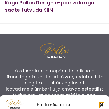
Kogu Pallas Design e-poe valikuga
saate tutvuda SIIN
Kordumatute, omapäraste ja ilusate
tikanditega kaunistatud rõivad, kodutekstiilid
ning tekstiilist ärikingitused
loovad meie ümber ilu ja omavad esteetilist
funktsiooni, mida rahas mõõta ei saa.
Halda nõusolekut
Küsi ainulaadset pakkumist: (+372) 50 34