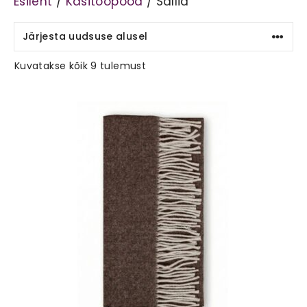
Esileht
/
Käsitööpood
/ Sallid
Sorditud
Kuvatakse kõik 9 tulemust
uusimate
järgi