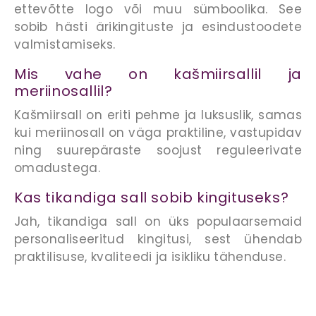
ettevõtte logo või muu sümboolika. See
sobib hästi ärikingituste ja esindustoodete
valmistamiseks.
Mis vahe on kašmiirsallil ja
meriinosallil?
Kašmiirsall on eriti pehme ja luksuslik, samas
kui meriinosall on väga praktiline, vastupidav
ning suurepäraste soojust reguleerivate
omadustega.
Kas tikandiga sall sobib kingituseks?
Jah, tikandiga sall on üks populaarsemaid
personaliseeritud kingitusi, sest ühendab
praktilisuse, kvaliteedi ja isikliku tähenduse.