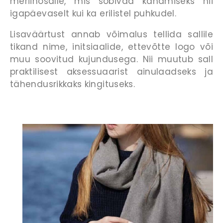
meriinosalle, mis sobivad kandmiseks nii
igapäevaselt kui ka erilistel puhkudel.
Lisaväärtust annab võimalus tellida sallile
tikand nime, initsiaalide, ettevõtte logo või
muu soovitud kujundusega. Nii muutub sall
praktilisest aksessuaarist ainulaadseks ja
tähendusrikkaks kingituseks.