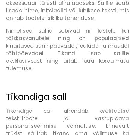
aksessuaar täiesti ainulaadseks. Sallile saab
lisada nime, initsiaalid või lühikese teksti, mis
annab tootele isikliku tähenduse.
Nimelised sallid sobivad nii lastele kui
täiskasvanutele ning on populaarsed
kingitused sünnipäevadel, jõuludel ja muudel
tähtpäevadel. Tikand lisab sallile
eksklusiivsust ning aitab luua kordumatu
tulemuse.
Tikandiga sall
Tikandiga sall ühendab kvaliteetse
tekstiiltoote ja vastupidava
personaliseerimise võimaluse. Erinevalt
trükist säilitab tikand oma välimuse ka