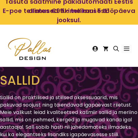
Skip
Tasuta saatmine pakiautomaati Eestis
to
E-poe tellimused tikime kuni 5 tööpäeva
alates €99.- tellimusest!
content
jooksul.
Me
SALLID
Sallid on praktilised ja stiilsed aksessuaarid, mis
pakuvad soojust ning täiendavad igapäevast riietust.
Meie valikust leiad kvaliteetsed kašmiir sallid ja meriino
sallid, mis on pehmed, kerged ja mugavad kanda igal
aastaajal. Sall sobib hästi nii jahedamateks ilmadeks
kui ka elegantseks lisandiks igapäevasesse stiili.