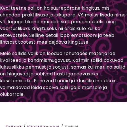
Kvaliteetne sall on ka suurepärane kingitus, mis
ühendab praktilisuse ja isikupära. Võimalus lisada nime
või logoga tikand muudab salli personaalseks ning
väärtuslikuks kingituseks nii eraisikule kui ka
ettevõttele. Selline detail loob emotsiooni ja teeb
lihtsast tootest meeldejääva kingituse.
Meie sallide valik on loodud rõhutades materjalide
kvaliteeti ja kandmismugavust. Kašmiir sallid pakuvad
luksuslikku pehmust ja soojust, samas kui meriino sallid
on hingavad ja sobivad hästi igapäevaseks
kasutamiseks. Erinevad toonid ja klassikaline disain
võimaldavad leida sobiva salli igale maitsele ja
olukorrale.