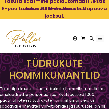
Skip
Tasuta saatmine pakiautomaati Eestis
to
E-poe tellimused tikime kuni 5 tööpäeva
alates €99.- tellimusest!
content
jooksul.
Me
TÜDRUKUTE
HOMMIKUMANTLID
Tikandiga kaunistatud tüdrukute hommikumantlid on
ainulaadsed ja personaalsed. Kvaliteetseid 100%
puuvillafroteest tüdrukute hommikumantleid on
saadaval erinevates värvitoonides ja suurustes, on nii