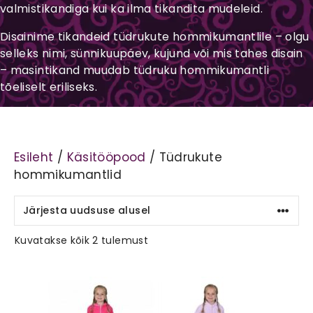
valmistikandiga kui ka ilma tikandita mudeleid.
Disainime tikandeid tüdrukute hommikumantlile – olgu
selleks nimi, sünnikuupäev, kujund või mis tahes disain
– masintikand muudab tüdruku hommikumantli
tõeliselt eriliseks.
Esileht
/
Käsitööpood
/ Tüdrukute
hommikumantlid
Sorditud
Kuvatakse kõik 2 tulemust
uusimate
järgi