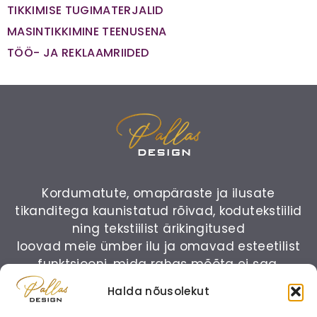
TIKKIMISE TUGIMATERJALID
MASINTIKKIMINE TEENUSENA
TÖÖ- JA REKLAAMRIIDED
Kordumatute, omapäraste ja ilusate
tikanditega kaunistatud rõivad, kodutekstiilid
ning tekstiilist ärikingitused
loovad meie ümber ilu ja omavad esteetilist
funktsiooni, mida rahas mõõta ei saa.
Halda nõusolekut
Küsi ainulaadset pakkumist: (+372) 50 34
400